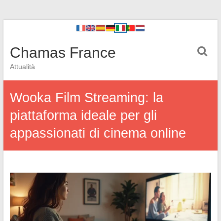
Chamas France
Attualità
Wooka Film Streaming: la
piattaforma ideale per gli
appassionati di cinema online