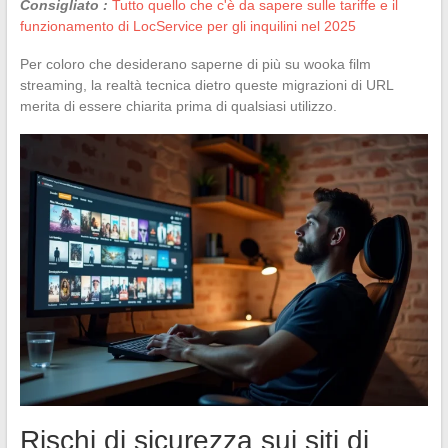
Consigliato :
Tutto quello che c'è da sapere sulle tariffe e il
funzionamento di LocService per gli inquilini nel 2025
Per coloro che desiderano saperne di più su wooka film
streaming, la realtà tecnica dietro queste migrazioni di URL
merita di essere chiarita prima di qualsiasi utilizzo.
Rischi di sicurezza sui siti di