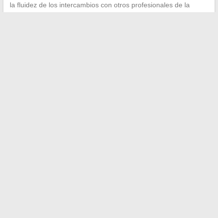
la fluidez de los intercambios con otros profesionales de la
salud.
Las opiniones sobre Livi reflejan un servicio en proceso de
maduración. La plataforma funciona para consultas simples y
urgentes, con límites conocidos en el examen físico y la
continuidad de la atención.
Los esfuerzos recientes en el
back-office y el servicio al cliente
sugieren que Livi busca
responder a las críticas más frecuentes, sin que los resultados
sean aún plenamente medibles por los usuarios.
←
Nuestros consejos para elegir el color de cabello que te
favorezca
Jindofoyelaszoz Ltd Acciones: los puntos clave a verificar
antes de invertir
→
Buscar