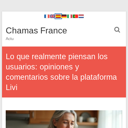
Chamas France
Actu
Lo que realmente piensan los
usuarios: opiniones y
comentarios sobre la plataforma
Livi