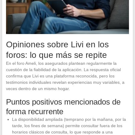
Opiniones sobre Livi en los
foros: lo que más se repite
En el foro Ameli, los asegurados plantean regularmente la
cuestión de la fiabilidad de la aplicación. La respuesta oficial
confirma que Livi es una plataforma reconocida, pero los
testimonios individuales revelan experiencias muy variables, a
veces dentro de un mismo hogar.
Puntos positivos mencionados de
forma recurrente
La disponibilidad ampliada (temprano por la mañana, por la
tarde, los fines de semana) permite consultar fuera de los
horarios clásicos de consulta, lo que responde a una