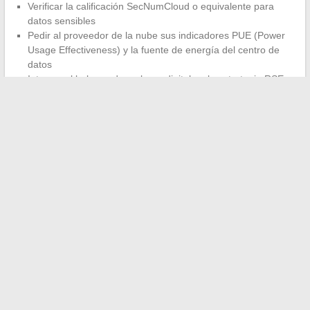
Verificar la calificación SecNumCloud o equivalente para
datos sensibles
Pedir al proveedor de la nube sus indicadores PUE (Power
Usage Effectiveness) y la fuente de energía del centro de
datos
Integrar el balance de carbono digital en la estrategia RSE
de la empresa
Las tendencias de alta tecnología de 2024 no forman una lista
de gadgets a seguir. Dibujan un entorno donde la regulación, la
seguridad y la automatización se entrelazan. Para los equipos
técnicos y los tomadores de decisiones, cada elección
tecnológica ahora implica una dimensión jurídica y operativa
que ya no se puede tratar por separado.
←
Guía práctica para acceder fácilmente al correo
académico de la AIX-Marseille
Todo lo que necesitas saber sobre las tarifas y el