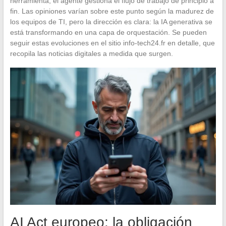
herramienta, el agente gestiona el flujo de trabajo de principio a
fin. Las opiniones varían sobre este punto según la madurez de
los equipos de TI, pero la dirección es clara: la IA generativa se
está transformando en una capa de orquestación. Se pueden
seguir estas evoluciones en el sitio info-tech24.fr en detalle, que
recopila las noticias digitales a medida que surgen.
AI Act europeo: la obligación