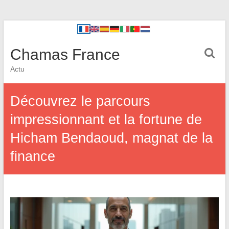
Chamas France
Actu
Découvrez le parcours
impressionnant et la fortune de
Hicham Bendaoud, magnat de la
finance