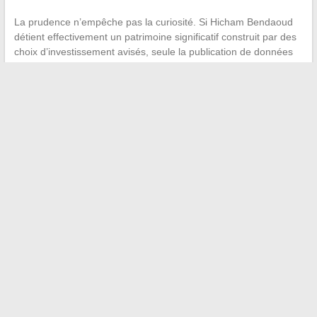
La prudence n’empêche pas la curiosité. Si Hicham Bendaoud
détient effectivement un patrimoine significatif construit par des
choix d’investissement avisés, seule la publication de données
vérifiables permettrait d’en mesurer l’ampleur. En attendant,
le
parcours reste un récit, pas un bilan audité
.
Le cas Hicham Bendaoud illustre une tendance plus large : la
fabrication de réputations financières par le web, où la répétition
d’une affirmation finit par remplacer sa vérification. Pour
quiconque s’intéresse aux affaires et à la gestion de patrimoine,
la visibilité d’un nom sur les moteurs de recherche ne dit rien sur
la réalité d’un patrimoine vérifiable.
←
Découvrez les meilleures astuces pour booster votre
forme grâce au fitness
Découvrez comment apprendre facilement en ligne grâce
aux meilleures méthodes innovantes
→